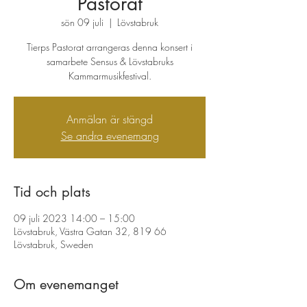
Pastorat
sön 09 juli
  |  
Lövstabruk
Tierps Pastorat arrangeras denna konsert i
samarbete Sensus & Lövstabruks
Kammarmusikfestival.
Anmälan är stängd
Se andra evenemang
Tid och plats
09 juli 2023 14:00 – 15:00
Lövstabruk, Västra Gatan 32, 819 66
Lövstabruk, Sweden
Om evenemanget