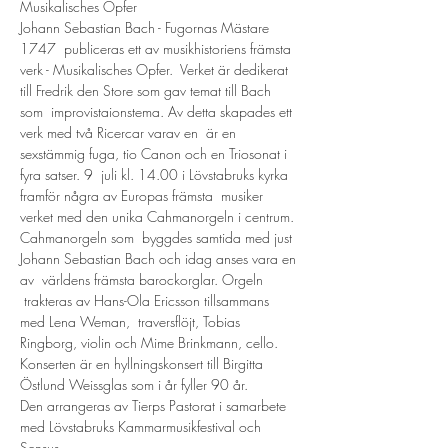
Musikalisches Opfer
Johann Sebastian Bach - Fugornas Mästare
1747  publiceras ett av musikhistoriens främsta 
verk - Musikalisches Opfer.  Verket är dedikerat 
till Fredrik den Store som gav temat till Bach 
som  improvistaionstema. Av detta skapades ett 
verk med två Ricercar varav en  är en 
sexstämmig fuga, tio Canon och en Triosonat i 
fyra satser. 9  juli kl. 14.00 i Lövstabruks kyrka 
framför några av Europas främsta  musiker 
verket med den unika Cahmanorgeln i centrum. 
Cahmanorgeln som  byggdes samtida med just 
Johann Sebastian Bach och idag anses vara en 
av  världens främsta barockorglar. Orgeln 
 trakteras av Hans-Ola Ericsson tillsammans 
med Lena Weman,  traversflöjt, Tobias 
Ringborg, violin och Mime Brinkmann, cello. 
Konserten är en hyllningskonsert till Birgitta 
Östlund Weissglas som i år fyller 90 år.
Den arrangeras av Tierps Pastorat i samarbete 
med Lövstabruks Kammarmusikfestival och 
Sensus.