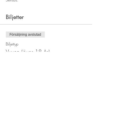
Biljetter
Försäljning avslutad
Biljettyp
Vuxen (över 18 år)
Pris
200,00 kr
Försäljning avslutad
Biljettyp
Ungdom (Under 18 år)
Pris
100,00 kr