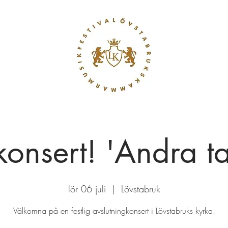
konsert! 'Andra t
lör 06 juli
  |  
Lövstabruk
Välkomna på en festlig avslutningkonsert i Lövstabruks kyrka!