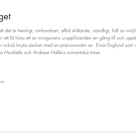
get
tt det är hemligt, omformbart, alltid skiftande, oändligt, fullt av möjl
i att få höra ett av morgonens uruppföranden en gång till och upple
år också knyta säcken med en pianosonatin av  Einar Englund som vi
a Munktells och Andreas Halléns romantiska toner.
ano